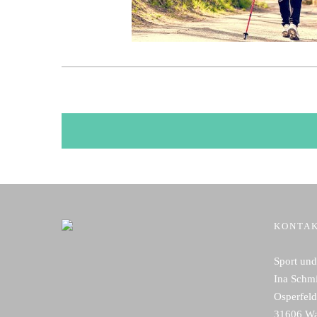
KONTA
Sport un
Ina Schmi
Osperfeld
31606 W