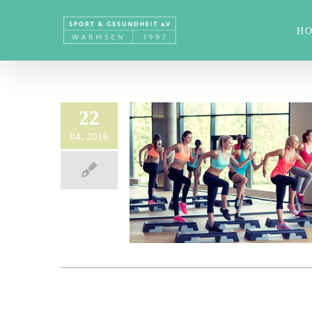
H
22
04, 2016